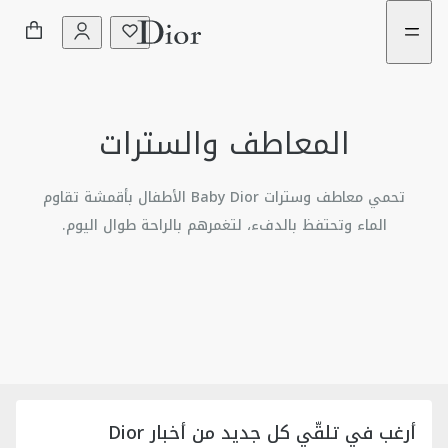
لانتقال
لانتقال
لى
لى
لقائمة
لمحتوى
المعاطف والسترات
الفساتين وألبسة جمبسوت
التيشيرتات والبلوزات
تحمي معاطف وسترات Baby Dior الأطفال بأقمشة تقاوم
الماء وتحتفظ بالدفء، لتغمرهم بالراحة طوال اليوم.
الكنزات والكنزات الرياضية
السراويل الطويلة والقصيرة
التنانير
ملابس الشاطئ
أرغب في تلقّي كل جديد من أخبار Dior
الأكسسوارات