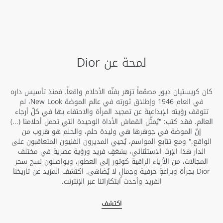
لمحة عن Dior
كان كريستيان ديور مصمّماً تزهر بفنّه الأحلام واقعاً. فمنذ تأسيس داره
في العام 1946 وإطلاق ثورته في عالم الموضة New Look، لم
تتوقف رؤيته الإبداعية عن تمجيد المرأة والاحتفاء بها في كلّ أرجاء
العالم. فقد كتب: "يُمثّل القماش الأداة الوحيدة التي تحمل أحلامنا (...)
إنّ الموضة في جوهرها هي وليدة حلم، والحلم هو هروب من
الواقع." ومع تتابع المواسم، يُحيي المديرون الفنيون المتعاقبون على
الدار هذا الإرث الاستثنائي، بشغفٍ فريد ورؤية عصرية في مختلف
المجالات، من الأزياء الراقية ‏كوتور إلى العطور، ويواصلون نسج سحر
Dior بجرأة وبراعةٍ حرفية وجمالٍ لا يُضاهى. اكتشف المزيد عن تاريخنا
الفريد وأحدث ابتكاراتنا عبر الإنترنت.
اكتشف