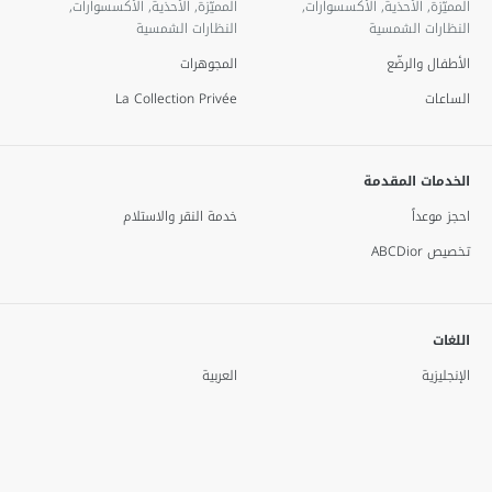
المميّزة, الأحذية, الأكسسوارات,
المميّزة, الأحذية, الأكسسوارات,
النظارات الشمسية
النظارات الشمسية
الأطفال والرضّع
المجوهرات
الساعات
La Collection Privée
الخدمات المقدمة
احجز موعداً
خدمة النقر والاستلام
تخصيص ABCDior
اللغات
الإنجليزية
العربية