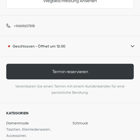
Wegbeschreibung Ansehen
+14169607818
Geschlossen
-
Öffnet um
12:00
Termin reservieren
Vereinbaren Sie einen Termin mit einem Kundenberater für eine
persönliche Beratung.
KATEGORIEN
Damenmode
Schmuck
Taschen, Kleinlederwaren,
Accessoires