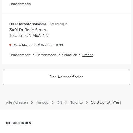
Damenmode
DIOR Toronto Yorkdale
Dior Boutique
3401 Dufferin Street
Toronto
,
ON
M6A 2T9
Geschlossen
-
Öffnet um
11:00
Damenmode
Herrenmode
Schmuck
1 mehr
Eine Adresse finden
50 Bloor St. West
Alle Adressen
Kanada
ON
Toronto
Klik om de inhoud uit of in te klappen
DIE BOUTIQUEN