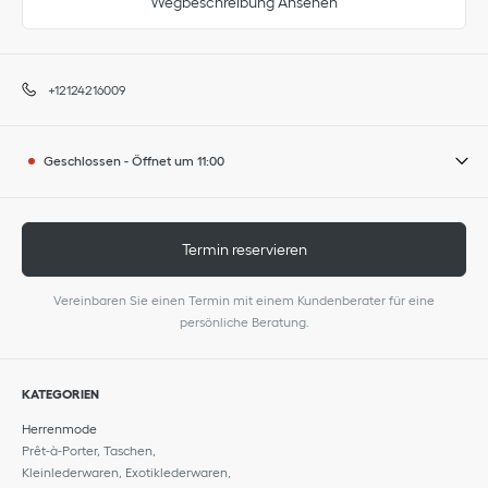
Wegbeschreibung Ansehen
+12124216009
Geschlossen
-
Öffnet um
11:00
Termin reservieren
Vereinbaren Sie einen Termin mit einem Kundenberater für eine
persönliche Beratung.
KATEGORIEN
Herrenmode
Prêt-à-Porter, Taschen,
Kleinlederwaren, Exotiklederwaren,