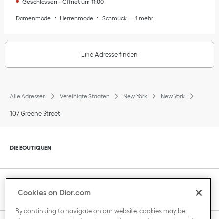
Geschlossen
-
Öffnet um
11:00
Damenmode
Herrenmode
Schmuck
1 mehr
Eine Adresse finden
Alle Adressen
Vereinigte Staaten
New York
New York
107 Greene Street
Klik om de inhoud uit of in te klappen
DIE BOUTIQUEN
Klik om de inhoud uit of in te klappen
KUNDENBETREUUNG
Cookies on Dior.com
By continuing to navigate on our website, cookies may be