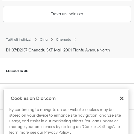
Trova un indirizzo
Tutti gli indirizzi
Cina
Chengdu
D1107/D2157, Chengdu SKP Mall, 2001 Tianfu Avenue North
Fai clic per espandere o comprimere i contenuti
LE BOUTIQUE
Fai clic per espandere o comprimere i contenuti
SERVIZIO CLIENTI
Cookies on Dior.com
By continuing to navigate on our website, cookies may be
stored on your device to enhance site navigation, analyze site
Fai clic per espandere o comprimere i contenuti
usage, and assist in our marketing efforts. You can update or
THE HOUSE OF DIOR
manage your preferences by clicking on "Cookies Settings". To
learn more, see our
Privacy Policy
.