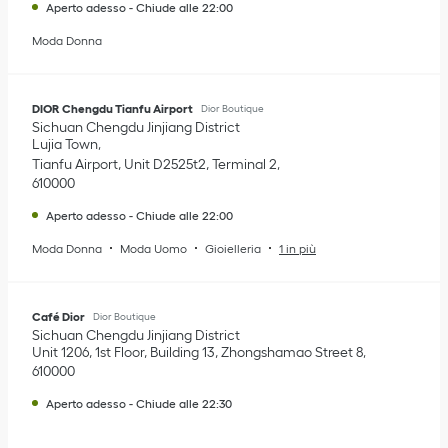
Aperto adesso
-
Chiude alle
22:00
Moda Donna
DIOR Chengdu Tianfu Airport
Dior Boutique
Sichuan
Chengdu
Jinjiang District
Lujia Town
Tianfu Airport, Unit D2525t2, Terminal 2
610000
Aperto adesso
-
Chiude alle
22:00
Moda Donna
Moda Uomo
Gioielleria
1 in più
Café Dior
Dior Boutique
Sichuan
Chengdu
Jinjiang District
Unit 1206, 1st Floor, Building 13, Zhongshamao Street 8
610000
Aperto adesso
-
Chiude alle
22:30