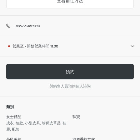
查看前往方法
+886223459090
營業至
-
開始營業時間
11:00
預約
與銷售人員預約個人諮詢
類別
女士精品
珠寶
成衣, 包款, 小型皮具, 珍稀皮革品, 鞋
履, 配飾
高級腕錶
迪奧香氛世家