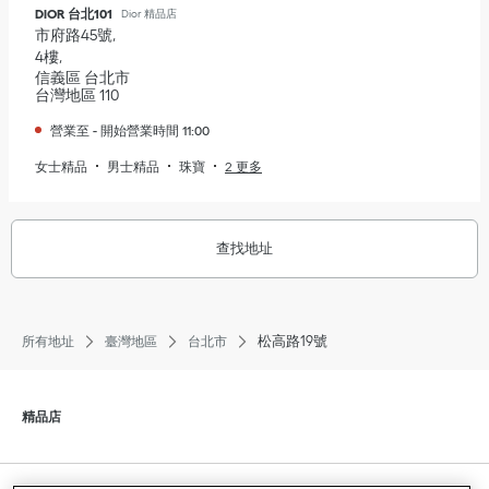
DIOR 台北101
Dior 精品店
市府路45號
4樓
信義區
台北市
台灣地區
110
營業至
-
開始營業時間
11:00
女士精品
男士精品
珠寶
2 更多
查找地址
松高路19號
所有地址
臺灣地區
台北市
點擊展開或收起内容
精品店