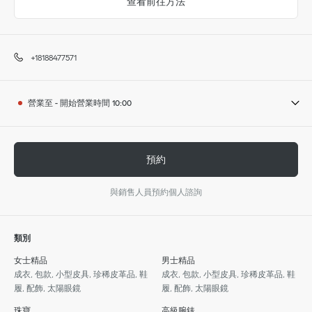
查看前往方法
+18188477571
營業至
-
開始營業時間
10:00
預約
與銷售人員預約個人諮詢
類別
女士精品
男士精品
成衣, 包款, 小型皮具, 珍稀皮革品, 鞋
成衣, 包款, 小型皮具, 珍稀皮革品, 鞋
履, 配飾, 太陽眼鏡
履, 配飾, 太陽眼鏡
珠寶
高級腕錶