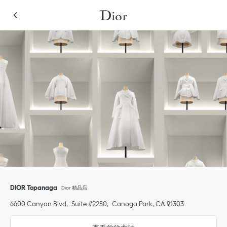
Skip to content
Return to Nav
Link Opens in New Tab
點擊展開或收起内容
Link Opens in New Tab
Link Opens in New Tab
Link Opens in New Tab
Link Opens in New Tab
電話
點擊展開此類別清單並瀏覽全部
DIOR Topanaga
Dior 精品店
6600 Canyon Blvd
Suite #2250
Canoga Park
,
CA
91303