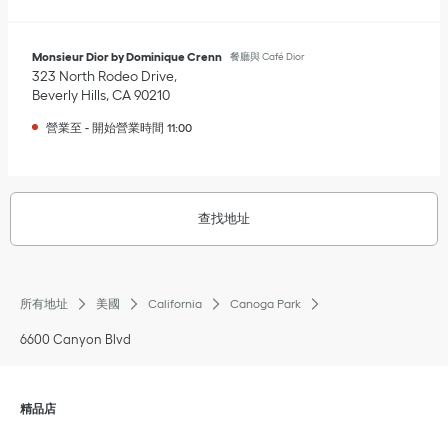
Monsieur Dior by Dominique Crenn
餐廳與 Café Dior
323 North Rodeo Drive
Beverly Hills
,
CA
90210
營業至
-
開始營業時間
11:00
查找地址
所有地址
美國
California
Canoga Park
6600 Canyon Blvd
點擊展開或收起内容
精品店