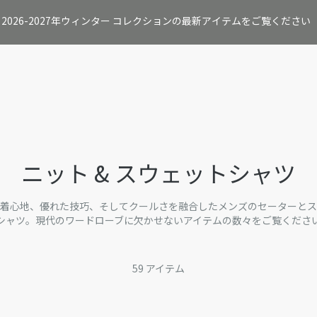
2026-2027年ウィンター コレクションの最新アイテムをご覧ください
アウター
シャツ
Tシャツ＆ポロシャツ
ニット & スウェットシャツ
ジャケット
着心地、優れた技巧、そしてクールさを融合したメンズのセーターとス
スーツ＆タキシード
シャツ。現代のワードローブに欠かせないアイテムの数々をご覧くださ
パンツ&ショートパンツ
デニム
59
アイテム
レザー
スイムウェア