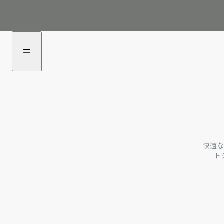
aria_goToMenu
1
快適な
ト