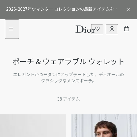
aria_goToMenu
1
新
2026-2027年ウィンター コレクションの最新アイテムをご
し
い
覧ください
フ
ィ
ル
タ
カードホルダー＆キーケース
ー
が
ポーチ & ウェアラブル ウォレット
折り財布
追
加
さ
長財布
エレガントかつモダンにアップデートした、ディオールの
れ
クラシックなメンズポーチ。
ま
スモールバッグ
し
38
アイテム
た
テックアクセサリー
メンズ 財布＆革小物