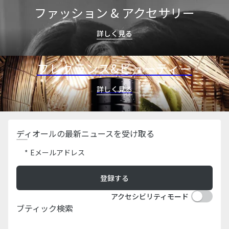
aria_goToMenu
1
ファッション & アクセサリー
詳しく見る
フレグランス&ビューティー
詳しく見る
ディオールの最新ニュースを受け取る
Eメールアドレス
登録する
アクセシビリティモード​
ブティック検索​