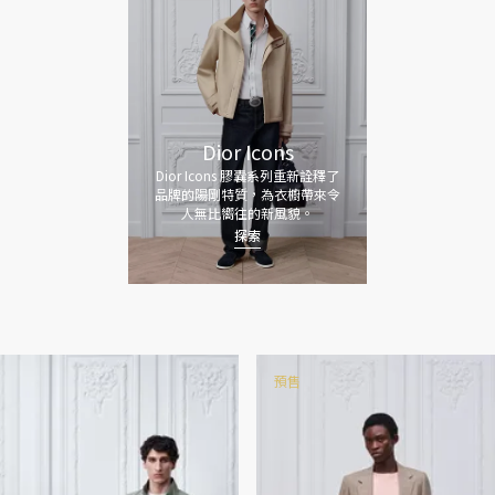
Dior Icons
Dior Icons 膠囊系列重新詮釋了
品牌的陽剛特質，為衣櫥帶來令
人無比嚮往的新風貌。
探索
預售