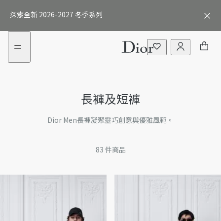
aria_goToMenu
aria_goToContent
探索全新 2026-2027 冬季系列
外衣
長褲及短褲
襯衫
T恤及POLO衫
Dior Men長褲凝聚靈巧創意與優雅風範。
針織衫及衛衣
83
件商品
外套
西裝及禮服
牛仔布