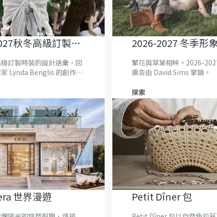
-2027秋冬高級訂製時
2026-2027 冬季
高級訂製時裝的設計語彙，回
繁花與草葉相映。2026-202
Lynda Benglis 的創作語
廣告由 David Sims 掌鏡。
探索
viera 世界漫遊
Petit Dîner 包
燦爛陽光的悠然假期，頌揚
Petit Dîner 包以自然色