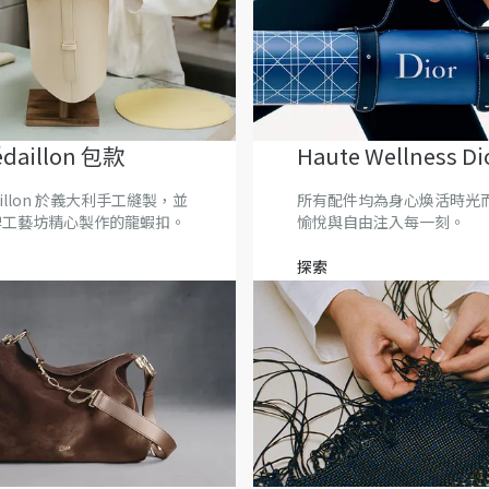
édaillon 包款
Haute Wellness D
daillon 於義大利手工縫製，並
所有配件均為身心煥活時光
牌工藝坊精心製作的龍蝦扣。
愉悅與自由注入每一刻。
探索