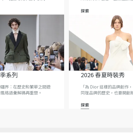
監的慧黠巧思與品牌的精湛
探索
 夏季系列
2026 春夏時裝秀
的疆界：在歷史和繁華之間遊
「為 Dior 這樣的品牌創作
牌風格語彙解碼再重塑。
同理品牌的歷史，也要開創新
Jonathan Anderson
探索