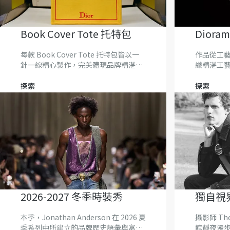
Book Cover Tote 托特包
Diora
每款 Book Cover Tote 托特包皆以一
作品從工
針一線精心製作，完美體現品牌精湛工
織精湛工
藝。
一無二的
探索
探索
2026-2027 冬季時裝秀
獨自視
本季，Jonathan Anderson 在 2026 夏
攝影師 Th
季系列中所建立的品牌歷史語彙與富裕
館靜夜漫步