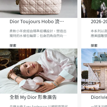
Dior Toujours Hobo 流浪
2026
包
裝秀
柔軟小羊皮經由精準結構設計，塑造出
本系列以
獨特的水桶包輪廓；包身四角自然向內
應美國雕塑家 
收合，巧妙形成一體成形的提把。
言。
探索
探索
全新 My Dior 形象廣告
Diori
品牌大使 Ever Anderson 以親密而當代
一場沐浴