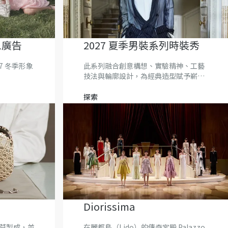
形象廣告
2027 夏季男裝系列時裝秀
7 冬季形象
此系列融合創意構想、實驗精神、工藝
技法與輪廓設計，為經典造型賦予嶄新
個性。
探索
Diorissima
拉菲草製成，並
在麗都島（Lido）的傳奇宮殿 Palazzo