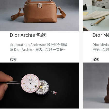
Dior Archie 包款
Dior M
由 Jonathan Anderson 設計的全新輪
Dior Mé
廓 Dior Archie，展現出品牌一貫著稱
搭配由品
的份量感與線條之間的平衡。造型富有
雕塑感且輪廓方正，於 Dior 義大利工
探索
探索
藝坊以精湛工藝匠心製作。