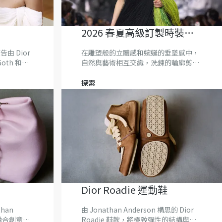
2026 春夏高級訂製時裝系
列
廣告由 Dior
在雕塑般的立體感和蜿蜒的垂墜感中，
Goth 和
自然與藝術相互交織，洗鍊的輪廓剪裁
與靈動的草木綴飾則形成鮮明對照。
探索
Dior Roadie 運動鞋
than
由 Jonathan Anderson 構思的 Dior
計融合創意總
Roadie 鞋款，將極致彈性的結構與出