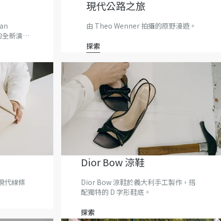
現代公路之旅
an
由 Theo Wenner 拍攝的原野漫遊。
作的全新演
探索
Dior Bow 涼鞋
現代線條
Dior Bow 涼鞋於義大利手工製作，搭
配獨特的 D 字形鞋底。
探索