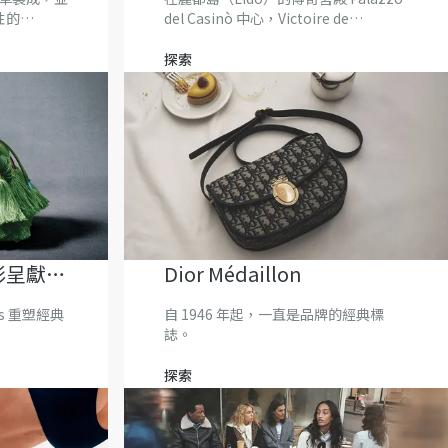
性的
del Casinò 中心，Victoire de
Castellane 隆重發表全新 Haute
Joaillerie 系列——Diorissima，向威
探索
尼斯共和國獻上華麗禮讚。
 精彩呈獻的
Dior Médaillon
ks 重塑經典
自 1946 年起，一直是品牌的經典標
誌。
探索