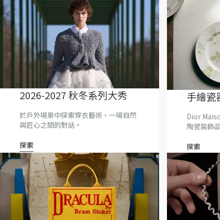
2026-2027 秋冬系列大秀
手繪瓷
於戶外場景中探索穿衣藝術，一場自然
Dior Ma
與匠心之間的對話。
陶瓷裝飾
探索
探索