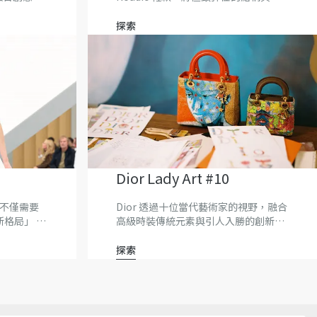
工藝。
人意表的設計細節融於一體。
探索
Dior Lady Art #10
，不僅需要
Dior 透過十位當代藝術家的視野，融合
格局」 –
高級時裝傳統元素與引人入勝的創新演
繹，慶祝 Dior Lady Art 推出第十版。
探索