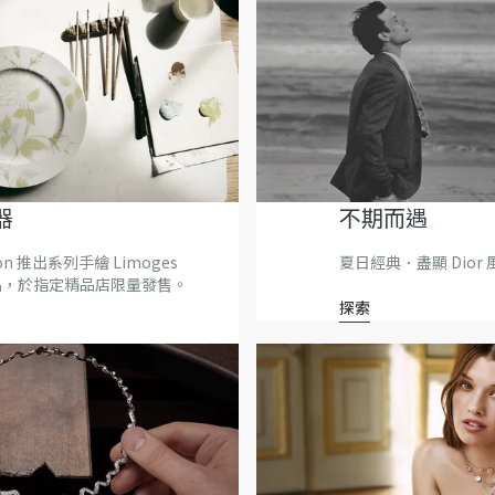
器
不期而遇
ison 推出系列手繪 Limoges
夏日經典．盡顯 Dior
品，於指定精品店限量發售。
探索