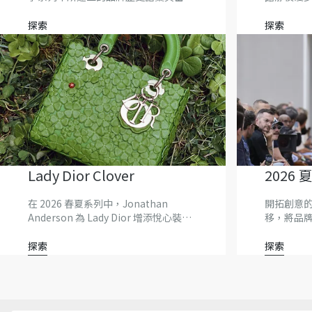
美學持續演進，並吸納一組全新的靈感
影響。
探索
探索
Lady Dior Clover
2026
在 2026 春夏系列中，Jonathan
開拓創意
Anderson 為 Lady Dior 增添悅心裝
移，將品
飾，頌揚 Christian Dior 珍視的象徵符
號。
探索
探索