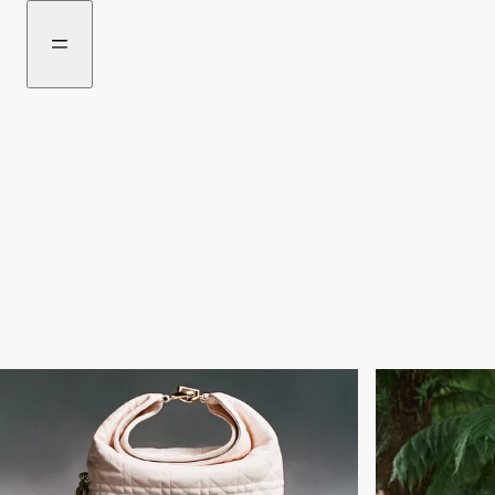
前
瀏
往
覽
選
更
購
多
商
品