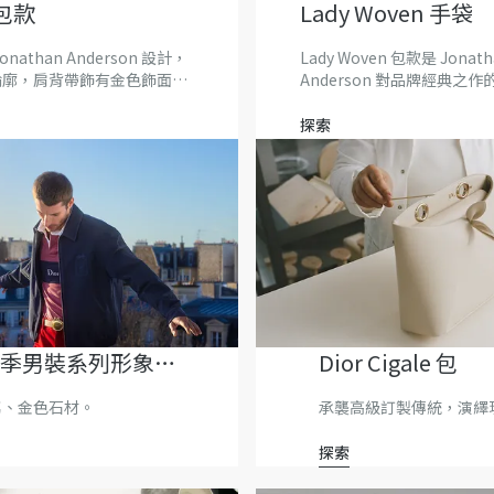
 包款
Lady Woven 手袋
 Jonathan Anderson 設計，
Lady Woven 包款是 Jonath
輪廓，肩背帶飾有金色飾面
Anderson 對品牌經典之
-r」鏈帶。
繹。
探索
 秋季男裝系列形象廣
Dior Cigale 包
屬、金色石材。
承襲高級訂製傳統，演繹
探索