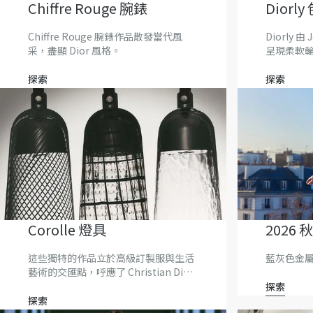
Chiffre Rouge 腕錶
Diorly
Chiffre Rouge 腕錶作品散發當代風
Diorly 由
采，盡顯 Dior 風格。
呈現柔軟
「D-i-o
探索
探索
Corolle 燈具
2026
告
這些獨特的作品立於高級訂製服與生活
藍灰色金
藝術的交匯點，呼應了 Christian Dior
New Look 的標誌性精神。
探索
探索