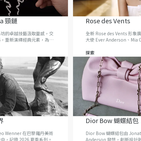
ma 頸鏈
Rose des Vents
藝坊的卓越技藝汲取靈感，交
全新 Rose des Vents 形象
藝，重新演繹經典元素，為獨
大使 Ever Anderson、Mia 
作品注入生命力。
Sophie Wilde 攜手演繹。
探索
界
Dior Bow 蝴蝶結包
eo Wenner 在巴黎羅丹美術
Dior Bow 蝴蝶結包由 Jona
中，記錄 2026 夏季系列。
Anderson 發想，創新設