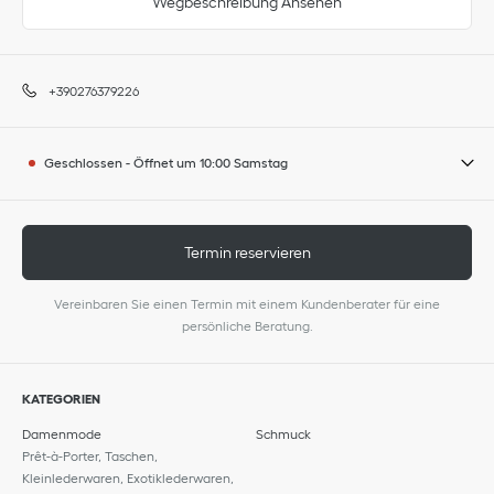
Wegbeschreibung Ansehen
+390276379226
Geschlossen
-
Öffnet um
10:00
Samstag
Termin reservieren
Vereinbaren Sie einen Termin mit einem Kundenberater für eine
persönliche Beratung.
KATEGORIEN
Damenmode
Schmuck
Prêt-à-Porter, Taschen,
Kleinlederwaren, Exotiklederwaren,