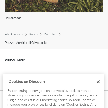
Herrenmode
Alle Adressen
Italien
Portofino
Piazza Martiri dell'Olivetta 16
Klik om de inhoud uit of in te klappen
DIE BOUTIQUEN
Klik om de inhoud uit of in te klappen
KUNDENBETREUUNG
Cookies on Dior.com
By continuing to navigate on our website, cookies may be
stored on your device to enhance site navigation, analyze site
Klik om de inhoud uit of in te klappen
usage, and assist in our marketing efforts. You can update or
DAS HAUS VON DIOR
manage your preferences by clicking on "Cookies Settings". To