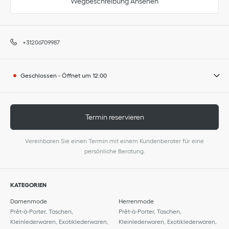
Wegbeschreibung Ansehen
+31206709987
Geschlossen
-
Öffnet um
12:00
Termin reservieren
Vereinbaren Sie einen Termin mit einem Kundenberater für eine
persönliche Beratung.
KATEGORIEN
Damenmode
Herrenmode
Prêt-à-Porter, Taschen,
Prêt-à-Porter, Taschen,
Kleinlederwaren, Exotiklederwaren,
Kleinlederwaren, Exotiklederwaren,