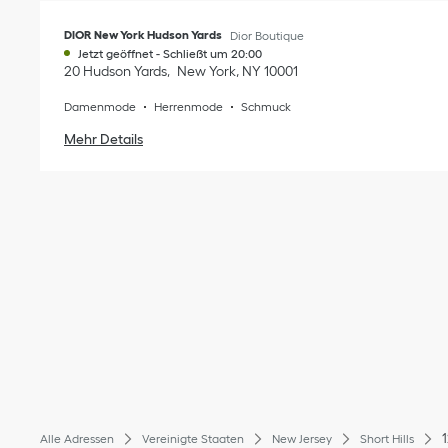
DIOR New York Hudson Yards
Dior Boutique
Jetzt geöffnet
-
Schließt um
20:00
20 Hudson Yards
New York
,
NY
10001
Damenmode
Herrenmode
Schmuck
Mehr Details
Alle Adressen
Vereinigte Staaten
New Jersey
Short Hills