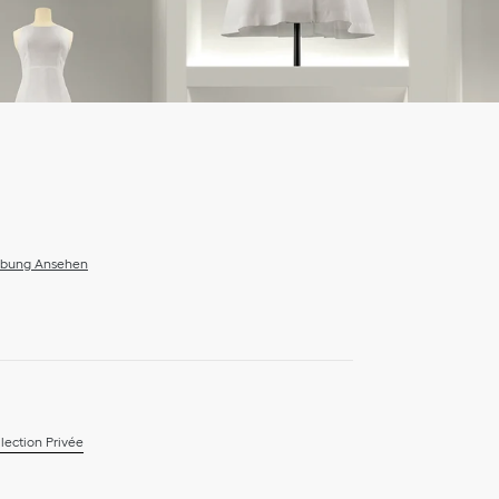
ibung Ansehen
lection Privée