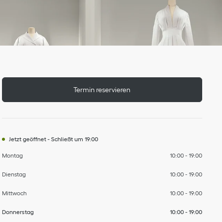
Wochentag
nach
nach
nach
nach
nach
nach
nach
Stunden
Termin reservieren
Jetzt geöffnet
-
Schließt um
19:00
Montag
10:00
-
19:00
Dienstag
10:00
-
19:00
Mittwoch
10:00
-
19:00
Donnerstag
10:00
-
19:00