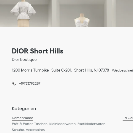
Link Opens in New Tab
Telefon
Link Opens in New Tab
DIOR Short Hills
Dior Boutique
1200 Morris Turnpike
Suite C-201
Short Hills
,
NJ
07078
Wegbeschre
+19733792287
Kategorien
Damenmode
La Col
Prêt-à-Porter, Taschen, Kleinlederwaren, Exotiklederwaren,
Schuhe, Accessoires