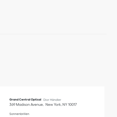
Grand Central Optical
Dior Händler
369 Madison Avenue
New York
,
NY
10017
Sonnenbrillen