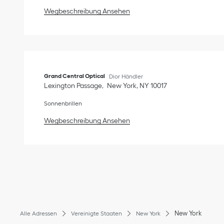
Link Opens in New Tab
Wegbeschreibung Ansehen
Grand Central Optical
Dior Händler
Lexington Passage
New York
,
NY
10017
Sonnenbrillen
Link Opens in New Tab
Wegbeschreibung Ansehen
New York
Alle Adressen
Vereinigte Staaten
New York