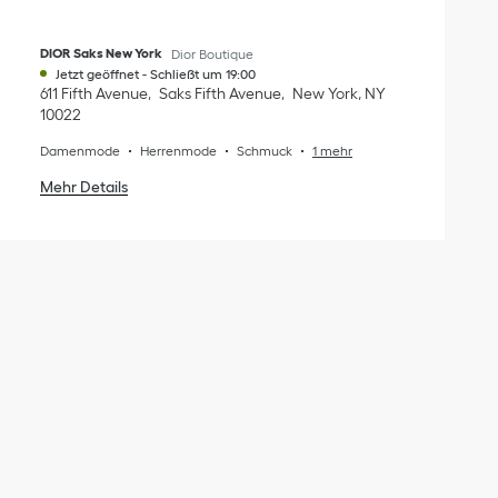
DIOR Saks New York
Dior Boutique
Jetzt geöffnet
-
Schließt um
19:00
611 Fifth Avenue
Saks Fifth Avenue
New York
,
NY
10022
Damenmode
Herrenmode
Schmuck
1 mehr
Mehr Details