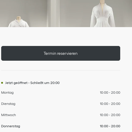
Wochentag
nach
nach
nach
nach
nach
nach
Stunden
Termin reservieren
Jetzt geöffnet
-
Schließt um
20:00
Montag
10:00
-
20:00
Dienstag
10:00
-
20:00
Mittwoch
10:00
-
20:00
Donnerstag
10:00
-
20:00