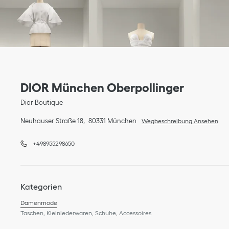
Link Opens in New Tab
Telefon
Link Opens in New Tab
DIOR München Oberpollinger
Dior Boutique
Neuhauser Straße 18
80331
München
Wegbeschreibung Ansehen
+498955298650
Kategorien
Damenmode
Taschen, Kleinlederwaren, Schuhe, Accessoires