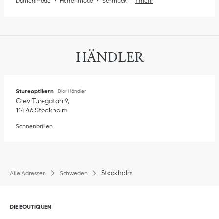
Damenmode
Herrenmode
Schmuck
1 mehr
HÄNDLER
Stureoptikern
Dior Händler
Grev Turegatan 9
114 46
Stockholm
Sonnenbrillen
Stockholm
Alle Adressen
Schweden
Klik om de inhoud uit of in te klappen
DIE BOUTIQUEN