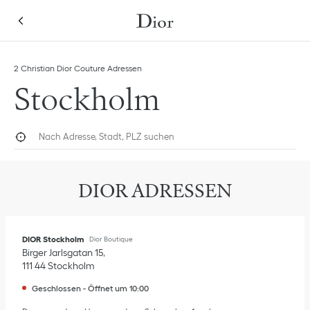
Skip to content
Return to Nav
Link Opens in New Tab
Link Opens in New Tab
Klicken, um diese Kategorieliste aufzuklappen und alle anzusehen
2 Christian Dior Couture Adressen
Stockholm
Nach Adresse, Stadt, PLZ suchen
Geolokalisieren
Submi
DIOR ADRESSEN
DIOR Stockholm
Dior Boutique
Birger Jarlsgatan 15
111 44
Stockholm
Geschlossen
-
Öffnet um
10:00