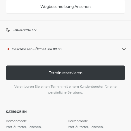
Wegbeschreibung Ansehen
+842438247777
Geschlossen
-
Öffnet um
09:30
Termin reservieren
Vereinbaren Sie einen Termin mit einem Kundenberater für eine
persönliche Beratung.
KATEGORIEN
Damenmode
Herrenmode
Prêt-à-Porter, Taschen,
Prêt-à-Porter, Taschen,