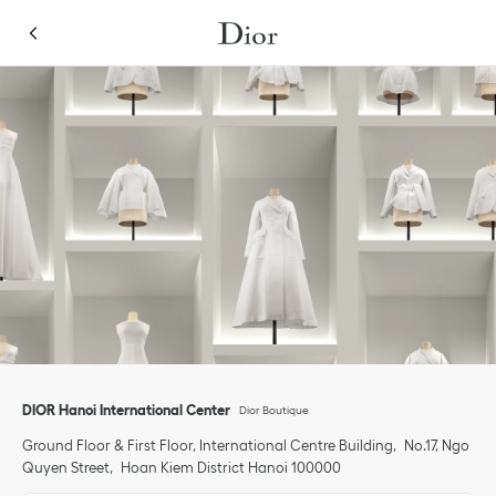
Skip to content
Return to Nav
Link Opens in New Tab
Klik om de inhoud uit of in te klappen
Link Opens in New Tab
Telefon
DIOR Hanoi International Center
Dior Boutique
Ground Floor & First Floor, International Centre Building
No.17, Ngo
Quyen Street
Hoan Kiem District
Hanoi
100000