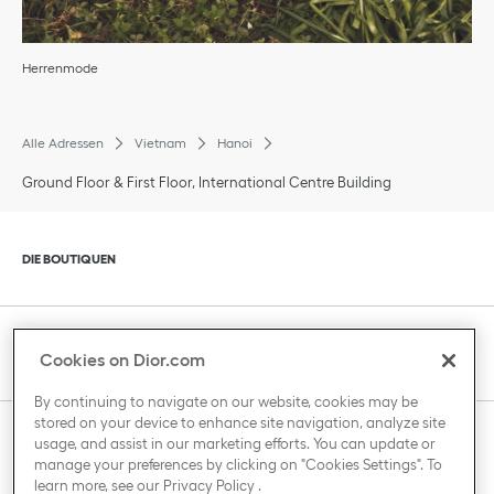
Herrenmode
Alle Adressen
Vietnam
Hanoi
Ground Floor & First Floor, International Centre Building
Klik om de inhoud uit of in te klappen
DIE BOUTIQUEN
Klik om de inhoud uit of in te klappen
KUNDENBETREUUNG
Cookies on Dior.com
By continuing to navigate on our website, cookies may be
stored on your device to enhance site navigation, analyze site
Klik om de inhoud uit of in te klappen
usage, and assist in our marketing efforts. You can update or
DAS HAUS VON DIOR
manage your preferences by clicking on "Cookies Settings". To
learn more, see our
Privacy Policy
.