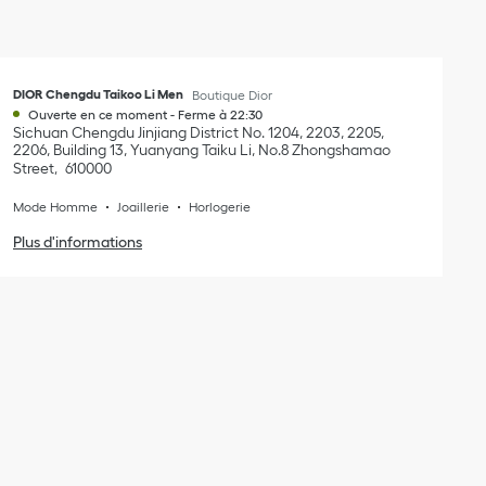
DIOR Chengdu Taikoo Li Men
Boutique Dior
Ouverte en ce moment
-
Ferme à
22:30
Sichuan
Chengdu
Jinjiang District
No. 1204, 2203, 2205,
2206, Building 13, Yuanyang Taiku Li, No.8 Zhongshamao
Street
610000
Mode Homme
Joaillerie
Horlogerie
Plus d'informations