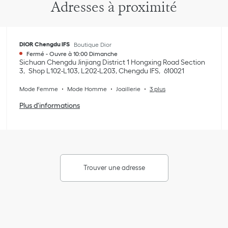
Adresses à proximité
DIOR Chengdu IFS
Boutique Dior
Fermé
-
Ouvre à
10:00
Dimanche
Sichuan
Chengdu
Jinjiang District
1 Hongxing Road Section
3
Shop L102-L103, L202-L203, Chengdu IFS
610021
Mode Femme
Mode Homme
Joaillerie
3 plus
Plus d'informations
Trouver une adresse