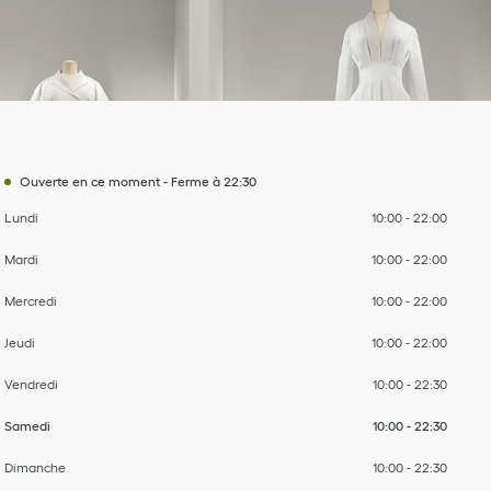
Day of the Week
à
à
à
à
à
à
à
Heures
Ouverte en ce moment
-
Ferme à
22:30
Lundi
10:00
-
22:00
Mardi
10:00
-
22:00
Mercredi
10:00
-
22:00
Jeudi
10:00
-
22:00
Vendredi
10:00
-
22:30
Samedi
10:00
-
22:30
Dimanche
10:00
-
22:30