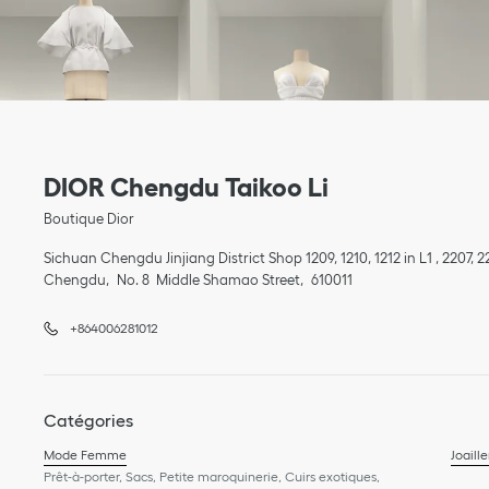
Link Opens in New Tab
Téléphone
Link Opens in New Tab
DIOR Chengdu Taikoo Li
Boutique Dior
Sichuan
Chengdu
Jinjiang District
Shop 1209, 1210, 1212 in L1 , 2207, 
Chengdu
No. 8 Middle Shamao Street
610011
+864006281012
Catégories
Mode Femme
Joaille
Prêt-à-porter, Sacs, Petite maroquinerie, Cuirs exotiques,