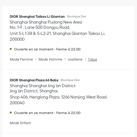
DIOR Shanghai Taikoo Li Qiantan
Boutique Dior
Shanghai
Shanghai
Pudong New Area
No. 1-9 , Lane 500 Dongyu Road
Unit S-L1-38 & S-L2-21, Shanghai Qiantan Taikoo Li
200000
Ouverte en ce moment
-
Ferme à
22:00
Mode Femme
Mode Homme
Joaillerie
1 plus
DIOR Shanghai Plaza 66 Baby
Boutique Dior
Shanghai
Shanghai
Jing 'an District
Jing 'an District, Shanghai
Shop 406, Henglong Plaza, 1266 Nanjing West Road
200040
Ouverte en ce moment
-
Ferme à
22:00
Mode Enfant