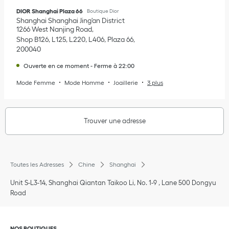
DIOR Shanghai Plaza 66
Boutique Dior
Shanghai
Shanghai
Jing'an District
1266 West Nanjing Road
Shop B126, L125, L220, L406, Plaza 66
200040
Ouverte en ce moment
-
Ferme à
22:00
Mode Femme
Mode Homme
Joaillerie
3 plus
Trouver une adresse
Toutes les Adresses
Chine
Shanghai
Unit S-L3-14, Shanghai Qiantan Taikoo Li, No. 1-9 , Lane 500 Dongyu
Road
Cliquer pour agrandir ou pour réduire le contenu
NOS BOUTIQUES