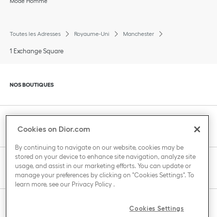
Mode Homme
Toutes les Adresses
Royaume-Uni
Manchester
1 Exchange Square
Cliquer pour agrandir ou pour réduire le contenu
NOS BOUTIQUES
Cliquer pour agrandir ou pour réduire le contenu
SERVICE CLIENT
Cookies on Dior.com
By continuing to navigate on our website, cookies may be
stored on your device to enhance site navigation, analyze site
Cliquer pour agrandir ou pour réduire le contenu
usage, and assist in our marketing efforts. You can update or
LA MAISON DIOR
manage your preferences by clicking on "Cookies Settings". To
learn more, see our
Privacy Policy
.
Cliquer pour agrandir ou pour réduire le contenu
Cookies Settings
PAYS / REGION