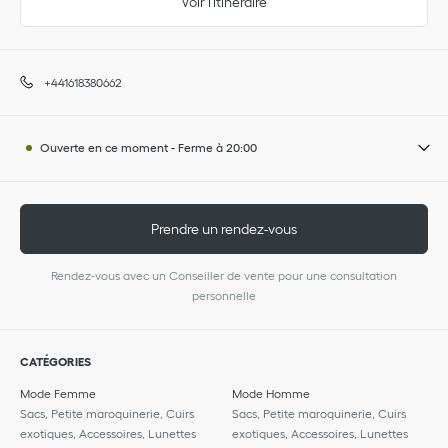
Voir l'itinéraire
+441618380662
Ouverte en ce moment
-
Ferme à
20:00
Prendre un rendez-vous
Rendez-vous avec un Conseiller de vente pour une consultation
personnelle
CATÉGORIES
Mode Femme
Mode Homme
Sacs, Petite maroquinerie, Cuirs
Sacs, Petite maroquinerie, Cuirs
exotiques, Accessoires, Lunettes
exotiques, Accessoires, Lunettes