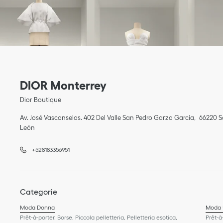
Link Opens in New Tab
telefono
Link Opens in New Tab
DIOR Monterrey
Dior Boutique
Av. José Vasconselos. 402 Del Valle San Pedro Garza García
66220
S
León
+528183356951
Categorie
Moda Donna
Moda
Prêt-à-porter, Borse, Piccola pelletteria, Pelletteria esotica,
Prêt-à