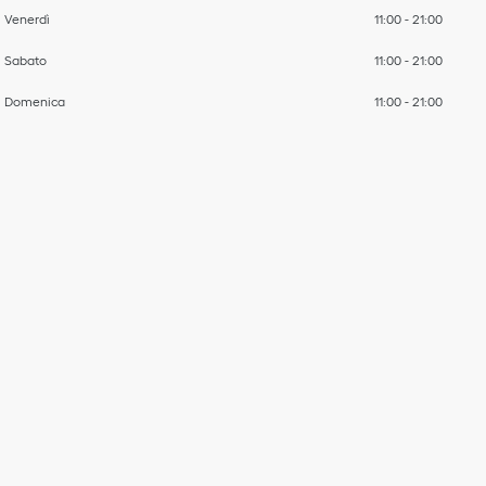
Venerdì
11:00
-
21:00
Sabato
11:00
-
21:00
Domenica
11:00
-
21:00