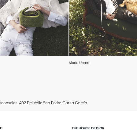
Moda Uomo
asconselos. 402 Del Valle San Pedro Garza García
 espandere o comprimere i contenuti
Fai clic per espandere o comp
TI
THE HOUSE OF DIOR