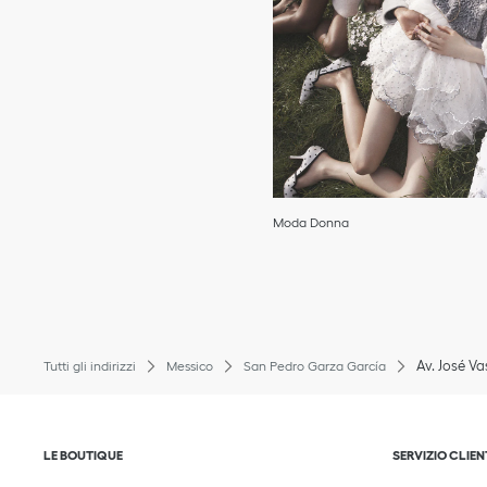
Moda Donna
Av. José V
Tutti gli indirizzi
Messico
San Pedro Garza García
Fai clic per espandere o comprimere i contenuti
Fai clic per
LE BOUTIQUE
SERVIZIO CLIEN