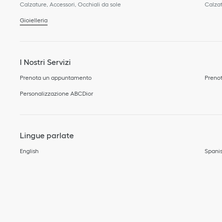
Calzature, Accessori, Occhiali da sole
Calzat
Gioielleria
I Nostri Servizi
Prenota un appuntamento
Prenot
Personalizzazione ABCDior
Lingue parlate
English
Spani