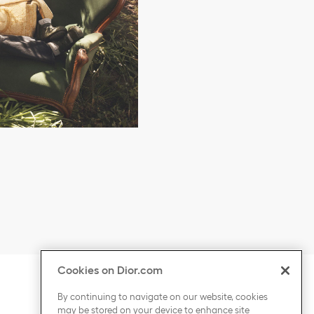
Cookies on Dior.com
rimere i contenuti
Fai clic per espandere o comprimere i contenut
PAESE / REGIONE
By continuing to navigate on our website, cookies
may be stored on your device to enhance site