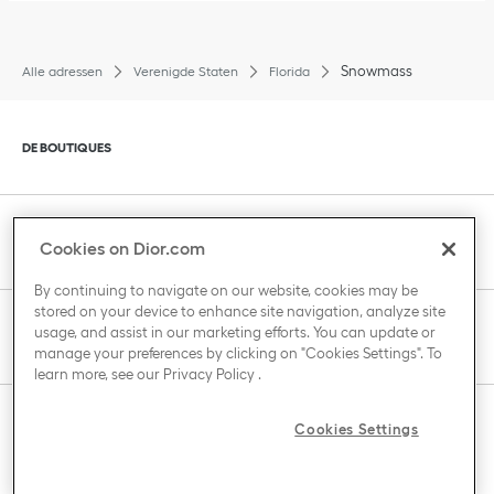
Snowmass
Alle adressen
Verenigde Staten
Florida
Klik om inhoud uit te vouwen of te sluiten
DE BOUTIQUES
Klik om inhoud uit te vouwen of te sluiten
KLANTENSERVICE
Cookies on Dior.com
By continuing to navigate on our website, cookies may be
stored on your device to enhance site navigation, analyze site
Klik om inhoud uit te vouwen of te sluiten
usage, and assist in our marketing efforts. You can update or
THE HOUSE OF DIOR
manage your preferences by clicking on "Cookies Settings". To
learn more, see our
Privacy Policy
.
Klik om inhoud uit te vouwen of te sluiten
Cookies Settings
LAND / REGIO