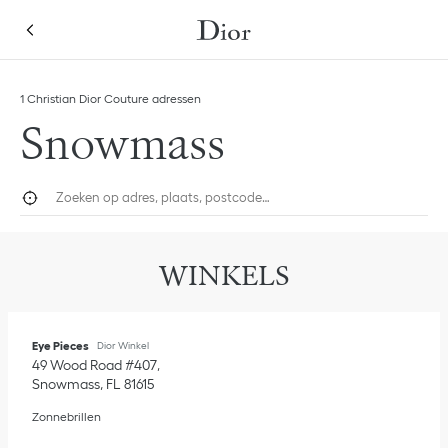
Skip to content
Return to Nav
Link Opens in New Tab
1 Christian Dior Couture adressen
Snowmass
Zoeken op adres, plaats, postcode…
Geolokaliseren
Dien 
WINKELS
Eye Pieces
Dior Winkel
49 Wood Road #407
Snowmass
,
FL
81615
Zonnebrillen