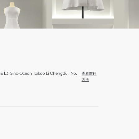
 L2 & L3, Sino-Ocean Taikoo Li Chengdu
No.
查看前往
方法