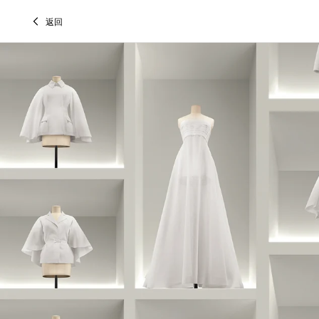
Skip to content
Return to Nav
Link Opens in New Tab
Link Opens in New Tab
Link Opens in New Tab
點擊展開此類別清單並瀏覽全部
返回