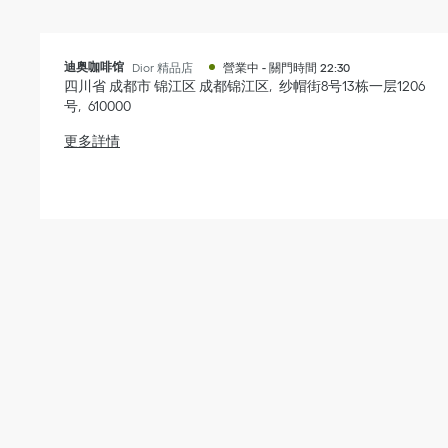
迪奥咖啡馆
Dior 精品店
營業中
-
關門時間
22:30
四川省
成都市
锦江区
成都锦江区
纱帽街8号13栋一层1206
号
610000
更多詳情