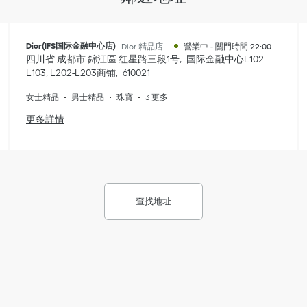
Dior(IFS国际金融中心店)
Dior 精品店
營業中
-
關門時間
22:00
四川省
成都市
錦江區
红星路三段1号
国际金融中心L102-
L103, L202-L203商铺
610021
女士精品
男士精品
珠寶
3 更多
更多詳情
查找地址