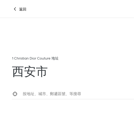
Skip to content
Return to Nav
Link Opens in New Tab
返回
1 Christian Dior Couture 地址
西安市
按地址、城市、郵遞區號、國家／地區等搜尋
地理定位