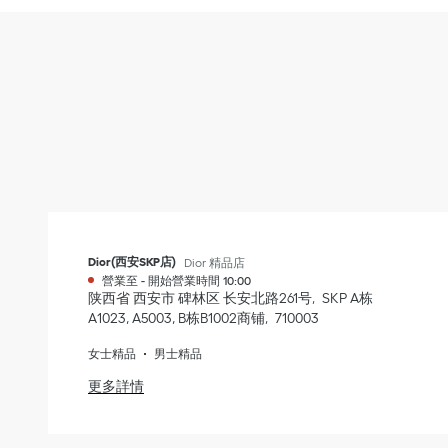
Dior(西安SKP店)
Dior 精品店
營業至
-
開始營業時間
10:00
陕西省
西安市
碑林区
长安北路261号
SKP A栋
A1023, A5003, B栋B1002商铺
710003
女士精品
男士精品
更多詳情