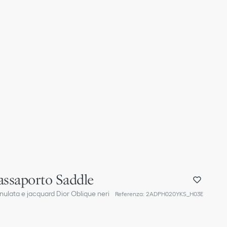
assaporto Saddle
granulata e jacquard Dior Oblique neri
Referenza
:
2ADPH020YKS_H03E