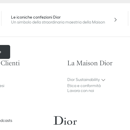
Le iconiche confezioni Dior
Un simbolo della straordinaria maestria della Maison
e
 Clienti
La Maison Dior
Dior Sustainability
esi
Etica e conformità
Lavora con noi
dcasts