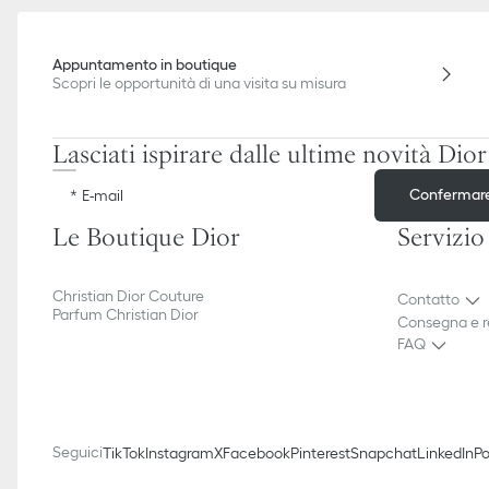
Appuntamento in boutique
Scopri le opportunità di una visita su misura
Lasciati ispirare dalle ultime novità Dior
Confermar
E-mail
Le Boutique Dior
Servizio
Christian Dior Couture
Contatto
Parfum Christian Dior
Consegna e r
FAQ
Seguici
TikTok
Instagram
X
Facebook
Pinterest
Snapchat
LinkedIn
Po