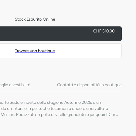
Stock Esaurito Online
CHF 510.00
Trovare una boutique
aglia e vestibilità
Contatti e disponibilità in boutique
orto Saddle, novità della stagione Autunno 2025, è un
 da un intarsio in pelle, che testimonia ancora una volta la
 Maison. Realizzata in pelle di vitello granulata e jacquard Dior
 risalto l’emblematica linea Saddle, è impreziosita dalla firma
due scomparti piatti, uno spazio per le carte d’imbarco e cinque
ncipale: pelle di vitello, cotone e tessuto tecnico
pagna di viaggio ideale per ogni avventura e può essere anche