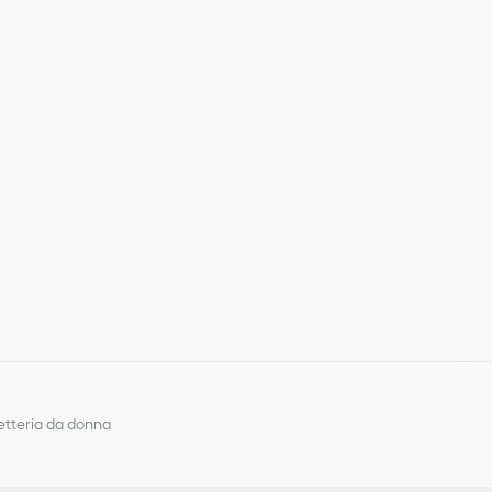
 e tessuto tecnico
e come ampio portacarte.
mbarco
finitura color rutenio sul davanti
nterno
a
letteria da donna