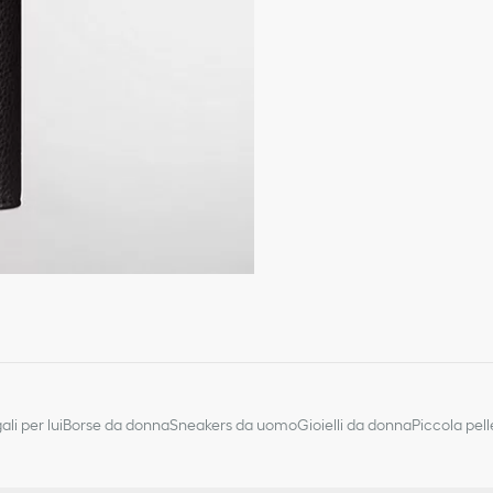
Fodera in pelle di vitello
utilizzata quotidianament
Modello bifold
2 scomparti piatti
5 fessure per carte
Spazio per la carta d’i
Firma Dior in ottone con 
Firma Dior goffrata all’i
Sacca protettiva inclus
Made in Italy/Spain
ali per lui
Borse da donna
Sneakers da uomo
Gioielli da donna
Piccola pel