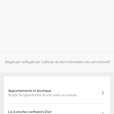
Regali per lei
Regali per lui
Borse da donna
Sneakers da uomo
Gioielli 
Appuntamento in boutique
Scopri le opportunità di una visita su misura
Le iconiche confezioni Dior