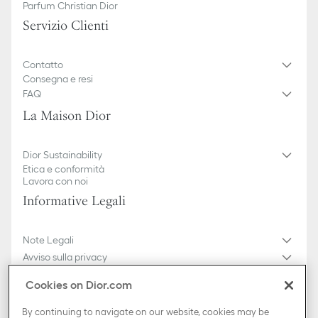
Parfum Christian Dior
Servizio Clienti
Contatto
Consegna e resi
FAQ
La Maison Dior
Dior Sustainability
Etica e conformità
Lavora con noi
Informative Legali
Note Legali
Avviso sulla privacy
Do not sell or share my personal information
Cookies on Dior.com
Condizioni generali di vendita
Mappa del sito
By continuing to navigate on our website, cookies may be