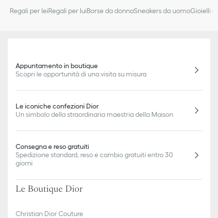
Regali per lei
Regali per lui
Borse da donna
Sneakers da uomo
Gioielli 
Appuntamento in boutique
Scopri le opportunità di una visita su misura
Le iconiche confezioni Dior
Un simbolo della straordinaria maestria della Maison
Consegna e reso gratuiti
Spedizione standard, reso e cambio gratuiti entro 30
giorni
Le Boutique Dior
Christian Dior Couture