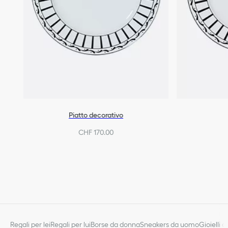
Piatto decorativo
CHF 170.00
Regali per lei
Regali per lui
Borse da donna
Sneakers da uomo
Gioielli 