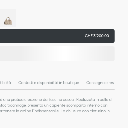
CHF 3’200.00
ibilità
Contatti e disponibilità in boutique
Consegna e resi
 una pratica creazione dal fascino casual. Realizzata in pelle di
e Macrocannage, presenta un capiente scomparto interno con
 tenere in ordine l’indispensabile. La chiusura con cinturino in
 contenuto, mentre la D del fermaglio CD Lock può essere girata
are così la forma della borsa. I manici superiori in pelle possono
cipale: pelle di vitello
gli appositi passanti, in modo da portare questo accessorio di