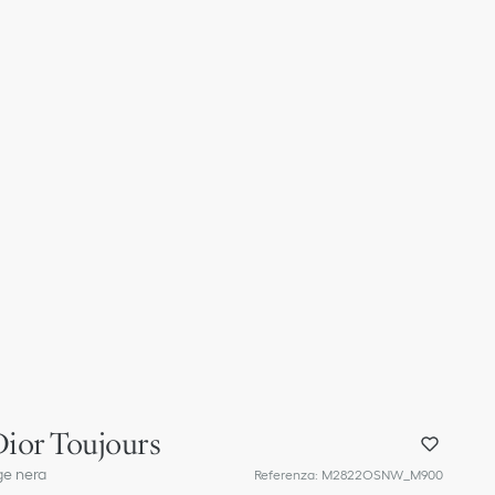
Dior Toujours
ge nera
Referenza
:
M2822OSNW_M900