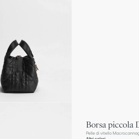
Borsa piccola 
Pelle di vitello Macrocanna
Altri colori