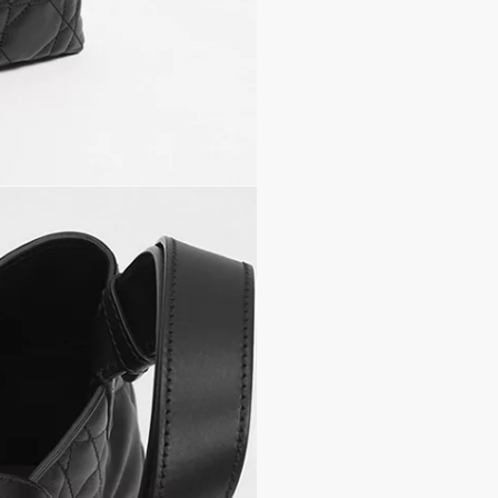
Fodera in pelle di vitello
piccole dimensioni a mano o
Chiusura doppia: cinturin
fermaglio CD Lock
Ciondoli D.I.O.R. in metal
Pochette interna rimovib
Manici superiori regolabil
Sacca protettiva inclus
Made in Italy