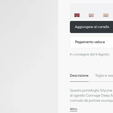
Aggiungere al carrello
Pagamento veloce
In consegna dal 4 Agosto
Descrizione
Taglia e vest
Questo portafoglio Glycine 
di agnello Cannage Deep Ama
comodo da portare ovunque e
abbinato alle altre creazion
Altro