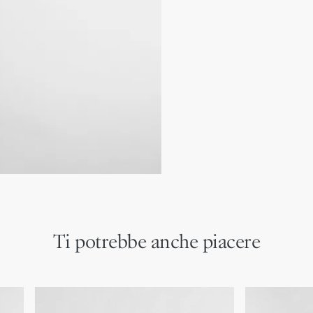
Composizione tessuto pri
Fodera in pelle di agnell
Ciondoli D.I.O.R. sul dava
2 fessure per carte
1 scomparto con cernie
1 scomparto interno ca
Made in Italy
Ti potrebbe anche piacere