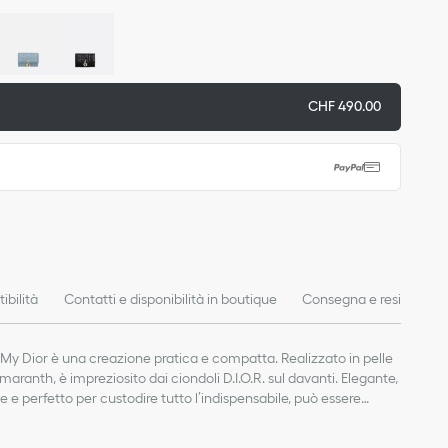
CHF 490.00
ibilità
Contatti e disponibilità in boutique
Consegna e resi
My Dior è una creazione pratica e compatta. Realizzato in pelle
ranth, è impreziosito dai ciondoli D.I.O.R. sul davanti. Elegante,
 perfetto per custodire tutto l’indispensabile, può essere
i My Dior.