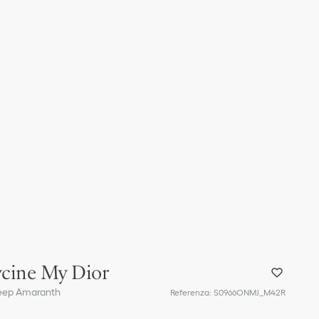
ycine My Dior
Deep Amaranth
Referenza
:
S0966ONMJ_M42R