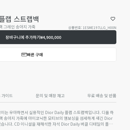
라지 플랩 스트랩백
& 블랙 그레인 송아지 가죽
상품번호
:
1ESME197LLG_H00N
장바구니에 추가하기
₩4,900,000
빠른 구매
 가이드
문의 및 매장 재고
무료 배송 및 반품
보이는 우아하면서 실용적인 Dior Daily 플랩 스트랩백입니다. 디올 하
랙 송아지 가죽에 아이코닉한 모티브의 엠보싱을 섬세하게 새긴 Dior
었습니다. CD 이니셜을 재해석한 자석 Dior Daily 버클 디테일의 플랩을
니다. 앞면과 뒷면의 지퍼 포켓이 디자인을 완성합니다. 길이 조절 가