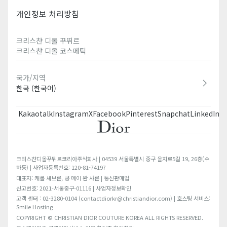
딥 브라운 EVA 인솔
개인정보 처리방침
톤온톤 노치 러버 아웃솔
웰디드 공법
더스트 백 포함
크리스챤 디올 꾸뛰르​
이탈리아 제조
크리스챤 디올 코스메틱​
국가/지역
한국 (한국어)
Kakaotalk
Instagram
X
Facebook
Pinterest
Snapchat
LinkedIn
T
크리스챤디올꾸뛰르코리아주식회사 | 04539 서울특별시 중구 을지로5길 19, 26층(수
하동) | 사업자등록번호: 120-81-74197
대표자: 캐롤 셰브론, 콩 메이 완 샤론 | 통신판매업
신고번호: 2021-서울중구-01116 | 사업자정보확인
고객 센터 : 02-3280-0104 (contactdiorkr@christiandior.com) | 호스팅 서비스:
Smile Hosting
COPYRIGHT © CHRISTIAN DIOR COUTURE KOREA ALL RIGHTS RESERVED.