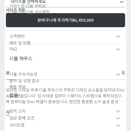
사이즈를 선택하세요
크리스챤 디올 꾸뛰르
사이즈 차트
크리스챤 디올 코스메틱
고객 지원
장바구니에 추가하기
₩1,450,000
고객센터
빠른 구매
배송 및 반품
FAQ
디올 하우스
상세 설명
사이즈 가이드
문의 및 매장 재고
무료 배송 및 반품
디올 지속가능성
윤리 및 규정 준수
채용 정보
모던한 스타일 속에 디올 하우스의 꾸뛰르 디자인 요소들을 담아낸 Dior
법률
Aqua 샌들입니다. 딥 브라운 컬러의 스웨이드 스트랩으로 제작되었으
며 알루미늄 Dior 버클이 돋보입니다. 편안한 톤온톤 노치 솔로 완성된
샌들로 버뮤다 쇼츠나 진에 손쉽게 매치하기 좋습니다.
법적 고지
자세히 보기
주요 소재: 스웨이드 송아지 가죽 & 테크니컬 패브릭
일반 판매 조건
송아지 가죽 안감
사이트맵
알루미늄 Dior 버클 디테일의 길이 조절 가능한 스트랩