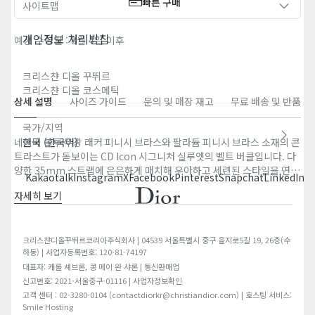
빠른 구매
사이트맵
개인정보 처리방침
예상 수령일 : 8월 4일 이후
크리스챤 디올 꾸뛰르​
크리스챤 디올 코스메틱​
상세 설명
사이즈 가이드
문의 및 매장 재고
무료 배송 및 반품
국가/지역
네이비 블루 무광 래커 피니시 브라스와 팔라듐 피니시 브라스 소재의 콘
한국 (한국어)
트라스트가 돋보이는 CD Icon 시그니처 실루엣의 벨트 버클입니다. 다
양한 35mm 스트랩에 은은하게 매치해 우아하고 세련된 스타일을 연출
Kakaotalk
Instagram
X
Facebook
Pinterest
Snapchat
LinkedIn
T
할 수 있습니다.
자세히 보기
브라스 100%
더스트 백 포함
이탈리아 제조
크리스챤디올꾸뛰르코리아주식회사 | 04539 서울특별시 중구 을지로5길 19, 26층(수
벨트 버클은 단독 판매하며 같은 사이즈의 벨트 스트랩과 매치할 수
하동) | 사업자등록번호: 120-81-74197
있습니다.
대표자: 캐롤 셰브론, 콩 메이 완 샤론 | 통신판매업
신고번호: 2021-서울중구-01116 | 사업자정보확인
고객 센터 : 02-3280-0104 (contactdiorkr@christiandior.com) | 호스팅 서비스:
Smile Hosting