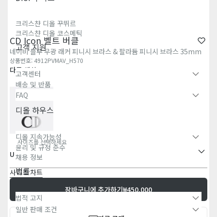
크리스챤 디올 꾸뛰르
크리스챤 디올 코스메틱
CD Icon 벨트 버클
고객 지원
네이비 블루 무광 래커 피니시 브라스 & 팔라듐 피니시 브라스 35mm
상품번호
:
4912PVMAV_H570
다른 색상
고객센터
배송 및 반품
FAQ
디올 하우스
디올 지속가능성
사이즈를 선택하세요
윤리 및 규정 준수
U
채용 정보
법률
사이즈 차트
장바구니에 추가하기
₩450,000
법적 고지
일반 판매 조건