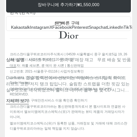
장바구니에 추가하기
₩1,550,000
국가/지역
한국 (한국어)
빠른 구매
Kakaotalk
Instagram
X
Facebook
Pinterest
Snapchat
LinkedIn
TikTok
크리스챤디올꾸뛰르코리아주식회사 | 04539 서울특별시 중구 을지로5길 19, 26
상세 설명
사이즈 가이드
문의 및 매장 재고
무료 배송 및 반품
층(수하동) | 사업자등록번호: 120-81-74197
대표자: 캐롤 셰브론, 콩 메이 완 샤론 | 통신판매업
신고번호: 2021-서울중구-01116 | 사업자정보확인
Dioriviera 캡슐 컬렉션에서 선보이는 타임리스 스타일의 화이트
고객 센터 : 02-3280-0104 (contactdiorkr@christiandior.com) | 호스팅 서비스:
Smile Hosting
리브드 코튼 저지 탱크 탑입니다. 슬림한 스트랩을 더한 핏감 있는
COPYRIGHT © CHRISTIAN DIOR COUTURE KOREA ALL RIGHTS
실루엣으로 제작되었으며 홀마크 네이비 블루 별 및 CD 시그니처
RESERVED.
자수가 앞면을 장식합니다. Dioriviera 캡슐 컬렉션의 다양한 룩에
자세히 보기
토스페이먼츠 구매안전서비스 이용 확인증 확인하기
매치하기 좋습니다.
앞면 별 및 CD 시그니처 자수
크리스챤디올꾸뛰르코리아㈜는 통신판매중개자로서 본 웹사이트와 연결된 사
안감 없음
이트에서 엘브이엠에치코스메틱스(유)가 판매하는 뷰티 제품의 거래당사자가
아니며,
면 100%
엘브이엠에치코스메틱스(유)가 등록한 상품, 거래정보 및 거래에 대해 크리스챤
이탈리아 제조
디올꾸뛰르코리아㈜는 일체 책임을 지지 않습니다.
특별한 주의를 기울여 관리하시고, 부드럽게 드라이클리닝하세
요.