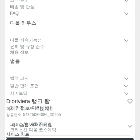
고객센터
배송 및 반품
FAQ
디올 하우스
디올 지속가능성
윤리 및 규정 준수
채용 정보
법률
법적 고지
일반 판매 조건
사이트맵
Dioriviera 탱크 탑
개인정보 처리방침
화이트 리브드 코튼 저지
상품번호
:
543T50E4086_X0205
크리스챤 디올 꾸뛰르​
사이즈를 선택하세요
크리스챤 디올 코스메틱​
사이즈 차트