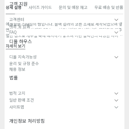
고객 지원
상세 설명
사이즈 가이드
문의 및 매장 재고
무료 배송 및 반품
고객센터
에센셜한 스타일의 캡입니다. 블랙 컬러의 코튼 소재로 제작되었으며 옆
배송 및 반품
면의 실버 피니시 메탈 CD Icon 시그니처가 돋보입니다. 모던하고 캐주
FAQ
얼한 캡으로 캐주얼 룩에 매치하기 좋으며 이번 컬렉션의 다양한 아이템
디올 하우스
과 함께 스타일링할 수 있습니다.
자세히 보기
옆면 실버 피니시 메탈 CD Icon 시그니처
6-패널 디자인
디올 지속가능성
내부 그로그랭 Dior 시그니처
윤리 및 규정 준수
코튼 내부 안감
채용 정보
조절 가능한 스트랩
법률
겉감: 면 100%, 안감: 면 100%
이탈리아 제조
법적 고지
일반 판매 조건
사이트맵
개인정보 처리방침