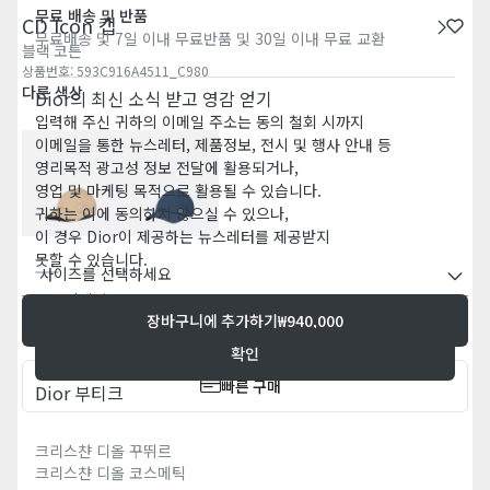
무료 배송 및 반품
CD Icon 캡
무료배송 및 7일 이내 무료반품 및 30일 이내 무료 교환
블랙 코튼
상품번호
:
593C916A4511_C980
다른 색상
Dior의 최신 소식 받고 영감 얻기
입력해 주신 귀하의 이메일 주소는 동의 철회 시까지
이메일을 통한 뉴스레터, 제품정보, 전시 및 행사 안내 등
영리목적 광고성 정보 전달에 활용되거나,
영업 및 마케팅 목적으로 활용될 수 있습니다.
귀하는 이에 동의하지 않으실 수 있으나,
이 경우 Dior이 제공하는 뉴스레터를 제공받지
못할 수 있습니다.
사이즈를 선택하세요
이메일
장바구니에 추가하기
₩940,000
확인
빠른 구매
Dior 부티크
크리스챤 디올 꾸뛰르
크리스챤 디올 코스메틱