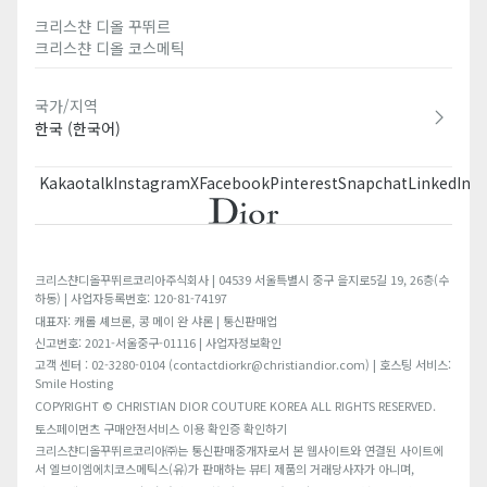
크리스챤 디올 꾸뛰르​
크리스챤 디올 코스메틱​
국가/지역
한국 (한국어)
Kakaotalk
Instagram
X
Facebook
Pinterest
Snapchat
LinkedIn
T
크리스챤디올꾸뛰르코리아주식회사 | 04539 서울특별시 중구 을지로5길 19, 26층(수
하동) | 사업자등록번호: 120-81-74197
대표자: 캐롤 셰브론, 콩 메이 완 샤론 | 통신판매업
신고번호: 2021-서울중구-01116 | 사업자정보확인
고객 센터 : 02-3280-0104 (contactdiorkr@christiandior.com) | 호스팅 서비스:
Smile Hosting
COPYRIGHT © CHRISTIAN DIOR COUTURE KOREA ALL RIGHTS RESERVED.
토스페이먼츠 구매안전서비스 이용 확인증 확인하기
크리스챤디올꾸뛰르코리아㈜는 통신판매중개자로서 본 웹사이트와 연결된 사이트에
서 엘브이엠에치코스메틱스(유)가 판매하는 뷰티 제품의 거래당사자가 아니며,