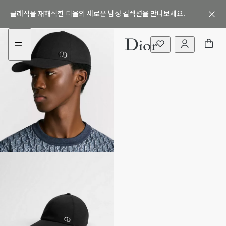
aria_goToMenu
aria_goToContent
클래식을 재해석한 디올의 새로운 남성 컬렉션을 만나보세요.
정교한 디테일이 돋보이는 디올의 스털링 실버 주얼리를 만나보세
디올의 아이코닉한 남성 지갑을 만나보세요.
요.