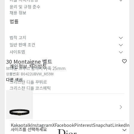
윤리 및 규정 준수
채용 정보
법률
법적 고지
일반 판매 조건
사이트맵
30 Montaigne 벨트
개인정보 처리방침
브라운 스무스 송아지 가죽 25mm
상품번호
:
B0422UBVW_M59M
다른 색상
크리스챤 디올 꾸뛰르​
크리스챤 디올 코스메틱​
국가/지역
한국 (한국어)
Kakaotalk
Instagram
X
Facebook
Pinterest
Snapchat
LinkedIn
T
사이즈를 선택하세요