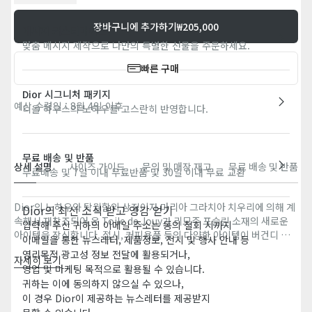
장바구니에 추가하기
₩205,000
메시지 커스터마이즈
맞춤 메시지 제작으로 나만의 특별한 선물을 주문하세요.
빠른 구매
Dior 시그니처 패키지
예상 수령일 : 8월 4일 이후
디올 하우스의 노하우를 고스란히 반영합니다.
무료 배송 및 반품
상세 설명
사이즈 가이드
문의 및 매장 재고
무료 배송 및 반품
무료배송 및 7일 이내 무료반품 및 30일 이내 무료 교환
Dior의 노하우와 탁월함의 상징이자 마리아 그라치아 치우리에 의해 계
Dior의 최신 소식 받고 영감 얻기
속해서 재창조되어 온 Toile de Jouy가 리모주 포슬린 소재의 새로운
입력해 주신 귀하의 이메일 주소는 동의 철회 시까지
아이템을 장식합니다. 접시, 커피용품 등의 다양한 아이템이 버건디 모
이메일을 통한 뉴스레터, 제품정보, 전시 및 행사 안내 등
티브로 장식되었습니다. 강렬하고 매혹적인 이 컬러는 테이블 매트 & 냅
영리목적 광고성 정보 전달에 활용되거나,
자세히 보기
킨 세트, 자수 쿠션, 스몰 캔들, 트레이를 더욱 돋보이게 합니다.
영업 및 마케팅 목적으로 활용될 수 있습니다.
리모주 포셀린 100%
Monsieur Dior이 소중히 여겼던 대접의 예술을 기념합니다.
귀하는 이에 동의하지 않으실 수 있으나,
프랑스 제조
이 경우 Dior이 제공하는 뉴스레터를 제공받지
웹사이트의 제품 이미지는 이해를 돕기 위한 목적으로만 제공됩니다.