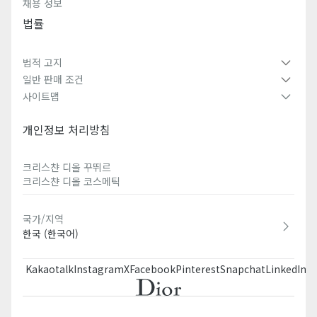
채용 정보
법률
법적 고지
일반 판매 조건
사이트맵
개인정보 처리방침
크리스챤 디올 꾸뛰르​
크리스챤 디올 코스메틱​
국가/지역
한국 (한국어)
Kakaotalk
Instagram
X
Facebook
Pinterest
Snapchat
LinkedIn
T