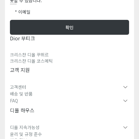
못할 수 있습니다.
최근 일부 메종 제품에 있었던 디자인 변경/업데이트로 인해 제품의 디
올 시그니처 형태 또는 마킹 위치가 이미지와 약간 다를 수 있음을 알려
이메일
드립니다.
확인
Dior 부티크
크리스챤 디올 꾸뛰르
크리스챤 디올 코스메틱
고객 지원
고객센터
배송 및 반품
FAQ
디올 하우스
디올 지속가능성
윤리 및 규정 준수