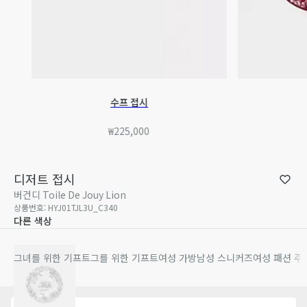
수프 접시
₩225,000
디저트 접시
버건디 Toile De Jouy Lion
상품번호
:
HYJ01TJL3U_C340
다른 색상
그녀를 위한 기프트
그를 위한 기프트
여성 가방
남성 스니커즈
여성 패션 주