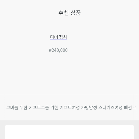
추천 상품
디너 접시
₩240,000
그녀를 위한 기프트
그를 위한 기프트
여성 가방
남성 스니커즈
여성 패션 주