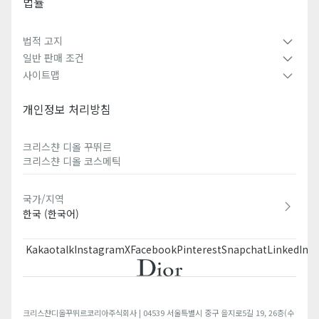
법률
법적 고지
일반 판매 조건
사이트맵
개인정보 처리방침
크리스챤 디올 꾸뛰르​
크리스챤 디올 코스메틱​
국가/지역
한국 (한국어)
Kakaotalk
Instagram
X
Facebook
Pinterest
Snapchat
LinkedIn
T
크리스챤디올꾸뛰르코리아주식회사 | 04539 서울특별시 중구 을지로5길 19, 26층(수