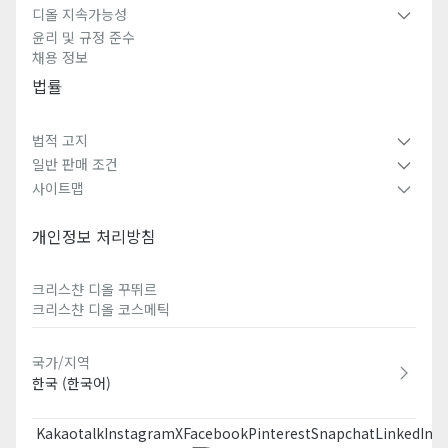
디올 지속가능성
윤리 및 규정 준수
채용 정보
법률
법적 고지
일반 판매 조건
사이트맵
개인정보 처리방침
크리스챤 디올 꾸뛰르​
크리스챤 디올 코스메틱​
국가/지역
한국 (한국어)
Kakaotalk
Instagram
X
Facebook
Pinterest
Snapchat
LinkedIn
T