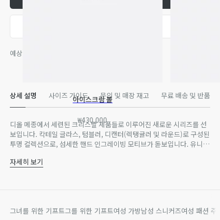
빠른 구매
예상 수령일 : 8월 4일 이후
상세 설명
사이즈 가이드
문의 및 매장 재고
무료 배송 및 반품
아이스크림 볼
₩430,000
디올 메종에서 세련된 크리스탈 제품들로 이루어진 새로운 시리즈를 선
보입니다. 칵테일 글라스, 텀블러, 디캔터(렉탱귤러 및 라운드)로 구성된
투명 컬렉션으로, 섬세한 핸드 인그레이빙 모티브가 돋보입니다. 유니크
한 각 제품은 디올의 탁월한 노하우를 담아 쉐브론, 레이유르, 까나쥬 모
자세히 보기
티브와 같은 아이코닉한 디올 하우스 코드로 완성되었습니다.
크리스탈 100%
투명 및 컬러 디자인으로 구성된 디올 메종의 글라스 라인을 더욱 풍성하
프랑스 제조
게 하는 매력적인 아이템들입니다.
웹사이트의 제품 이미지는 이해를 돕기 위한 목적으로만 제공됩니다.
최근 일부 메종 제품에 있었던 디자인 변경/업데이트로 인해 제품의 디
그녀를 위한 기프트
그를 위한 기프트
여성 가방
남성 스니커즈
여성 패션 주
올 시그니처 형태 또는 마킹 위치가 이미지와 약간 다를 수 있음을 알려