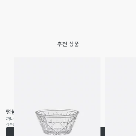
추천 상품
텀블러
까나쥬, 투명
상품번호
:
HYK01TAM0U_C999
장바구니에 추가하기
₩310,000