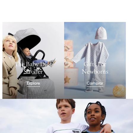
The Baby Dior
Gifts For
Stroller
Newborns
Explore
Comprar