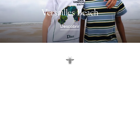
Versailles Beach
Descobrir
B
a
b
y
D
i
o
r
p
r
e
s
e
n
t
s
L
e
G
r
a
n
d
B
o
s
q
u
e
t
,
a
w
a
r
d
r
o
b
e
i
n
s
p
i
r
e
d
b
y
t
h
e
V
e
r
s
a
i
l
l
e
s
g
a
r
d
e
n
s
,
c
o
m
b
i
n
i
n
g
f
r
e
s
h
n
e
s
s
a
n
d
p
o
e
t
r
y
.