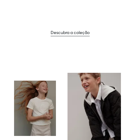
U
n
i
f
o
r
m
s
s
h
i
f
t
t
o
n
e
Descubra a coleção