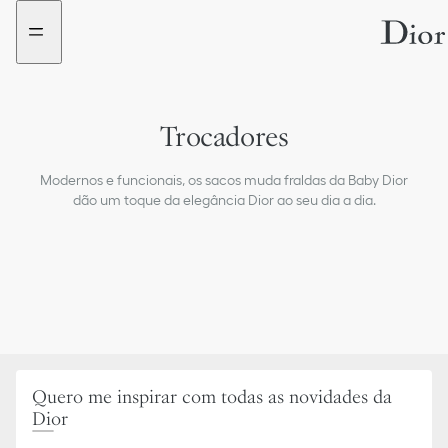
aria_goToMenu
aria_goToContent
Trocadores
Pajamas & Bodysuits
Modernos e funcionais, os sacos muda fraldas da Baby Dior
Baby items & Cuddly toys
dão um toque da elegância Dior ao seu dia a dia.
Newborn Sets
Booties & First steps
The Baby Dior Stroller
Skincare for babies and children
Quero me inspirar com todas as novidades da
Dior
Newborn