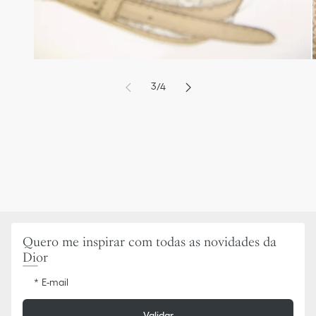
9
6
0
7
1
8
2
9
3
/
4
4
1
5
2
6
3
7
4
8
5
Quero me inspirar com todas as novidades da
Dior
E-mail
Validar