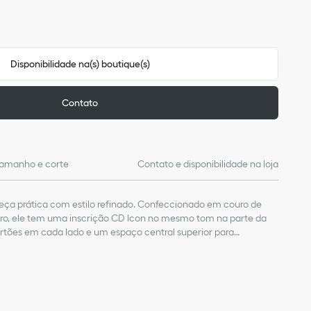
Disponibilidade na(s) boutique(s)
Contato
amanho e corte
Contato e disponibilidade na loja
eça prática com estilo refinado. Confeccionado em couro de
uro, ele tem uma inscrição CD Icon no mesmo tom na parte da
cartões em cada lado e um espaço central superior para
legante, o porta-cartões cabe facilmente em qualquer bolso.
ouro de vitelo
e couro de vitelo
es na parte da frente
s na parte de trás