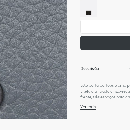
Descrição
T
Este porta-cartões é uma p
vitelo granulado cinza-esc
frente, três espaços para 
acomodar itens pessoais. E
Ver mais
Composição principal: c
Forro em tecido técnico 
Três espaços para cartõ
Três espaços para cartõe