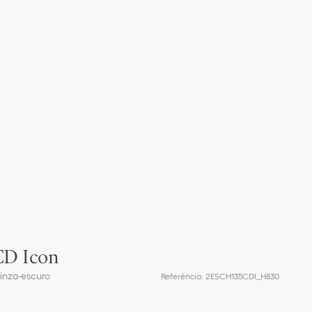
CD Icon
cinza-escuro
Referência
:
2ESCH135CDI_H830