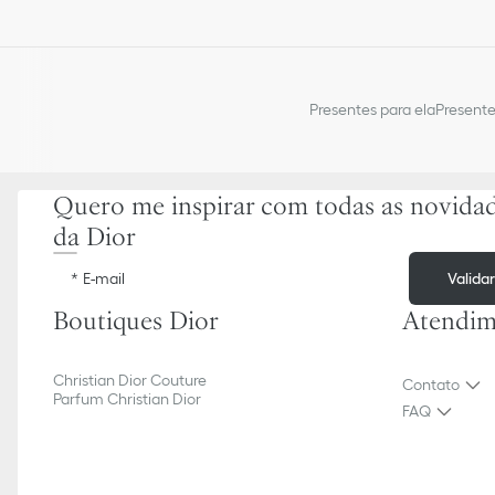
Presentes para ela
Presente
Quero me inspirar com todas as novida
da Dior
Valida
E-mail
Boutiques Dior
Atendim
Christian Dior Couture
Contato
Parfum Christian Dior
FAQ