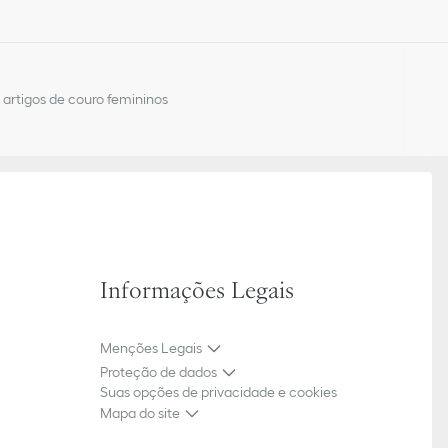
arte central
esmo tom na frente
 no interior
ída
Espanha
artigos de couro femininos
Informações Legais
Menções Legais
Proteção de dados
Suas opções de privacidade e cookies
Mapa do site