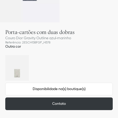
Porta-cartões com duas dobras
Couro Dior Gravity Outline azul-marinho
Referência
:
2ESCH138FGP_H578
Outra cor
Disponibilidade na(s) boutique(s)
Contato