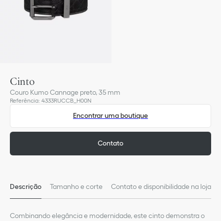
Cinto
Couro Kumo Cannage preto, 35 mm
Referência
:
4333RUCCB_H00N
Encontrar uma boutique
Contato
Descrição
Tamanho e corte
Contato e disponibilidade na loja
Combinando elegância e modernidade, este cinto demonstra o