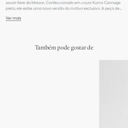
savoir-faire da Maison. Confeccionado em couro Kumo Cannage
preto, ele exibe uma nova versão do motivo exclusivo. A peça de
35 mm tem comprimento ajustável e fivela de pino de metal
Ver mais
com acabamento em rutênio, podendo ser combinada com
Fivela de pino
qualquer look casual.
Inscrição Dior gravada no passante
Inscrição Dior em relevo no interior
Metal com acabamento rutênio
80% couro de vitelo, 20% metal
Também pode gostar de
Bolsa de proteção incluída
Fabricado na Itália