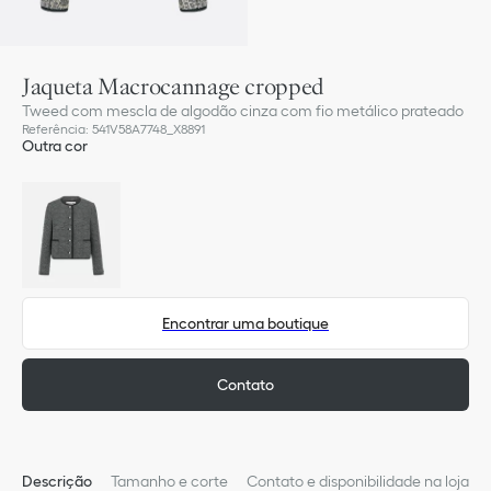
Jaqueta Macrocannage cropped
Tweed com mescla de algodão cinza com fio metálico prateado
Referência
:
541V58A7748_X8891
Outra cor
Encontrar uma boutique
Contato
Descrição
Tamanho e corte
Contato e disponibilidade na loja