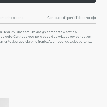
amanho e corte
Contato e disponibilidade na loja
 a linha My Dior com um design compacto e prático.
ordeiro Cannage rosa-pó, a peça é valorizada por berloques
bamento dourado-claro na frente. Acomodando todos os itens
finado cabe em qualquer lugar e pode ser combinado com outras
ele de cordeiro
ro e tecido técnico
nte
tões
a notas