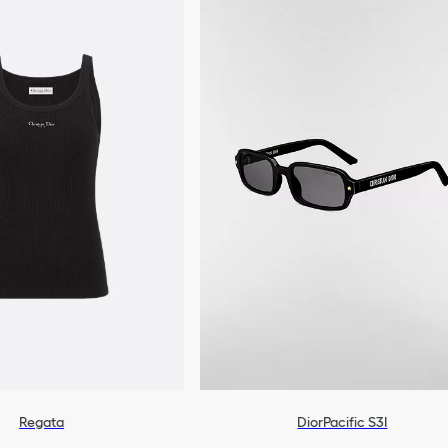
Regata
DiorPacific S3I