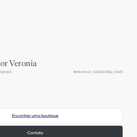
or Veronia
osa-pó
Referência
:
S6026ONMJ_M413
Encontrar uma boutique
Contato