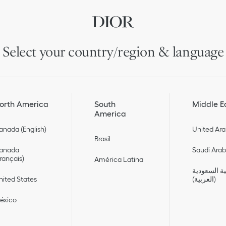
Select your country/region & language
orth America
South
Middle E
America
anada (English)
United Ara
Brasil
anada
Saudi Arabi
Français)
América Latina
ية السعودية
nited States
(العربية)
éxico