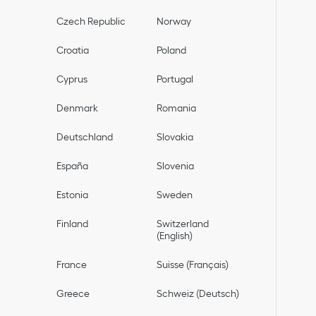
Czech Republic
Norway
Croatia
Poland
Cyprus
Portugal
Denmark
Romania
Deutschland
Slovakia
España
Slovenia
Estonia
Sweden
Finland
Switzerland
(English)
France
Suisse (Français)
Greece
Schweiz (Deutsch)