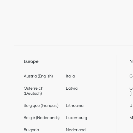
Europe
N
Austria (English)
Italia
C
Österreich
Latvia
C
(Deutsch)
(
Belgique (Français)
Lithuania
U
België (Nederlands)
Luxemburg
M
Bulgaria
Nederland